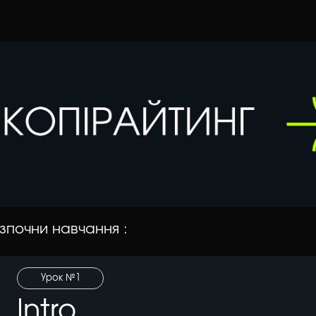
зпочни навчання :
Урок №1
Intro