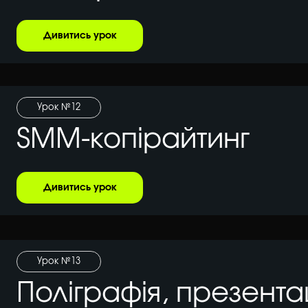
Дивитись урок
Урок №12
SMM-копірайтинг
Дивитись урок
Урок №13
Поліграфія, презентац