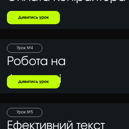
Дивитись урок
Урок №4
Робота на
фрилансі
Дивитись урок
Урок №5
Ефективний текст