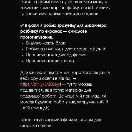
Також в режимі коментування колеги можуть
залишати коментарі по файлу, а я їх бачитиму
та вноситиму правки в текст за потреби.
✅ В файлі я роблю зрозумілу для дизайнера
розбивку по екранах — смислове
прототипування.
Виділяю кожен блок.
Роблю заголовки, підзаголовки, акценти.
Прописую текст для лід-форми.
Прописую тексти кнопок.
Ділюсь своїм текстом для короткого лендингу
вебінару з освіти в Канаді ➡️
https://bit.ly/3M08oy4
— тут ти можеш
подивитися, як я готую матеріал для
подальшої роботи. Це лише мій приклад, ти
можеш будувати роботу так, як зручно тобі й
твоїй команді:)
Також готую окремий файл із текстом для
сторінки подяки.