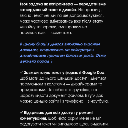
Твоя задача як копірайтера — передати вже
затверджений текст в дизайн.
На практиці,
звісно, текст лендинга ще допрацьовується,
може частково змінюватись вже після етапу
дизайну та верстки, але правильна
послідовність — саме така.
В цьому блоці я ділюся виключно власним
досвідом, спираючись на співпрацю з
дизайнерами протягом багатьох років. Отже,
декілька порад ⤵️
✅
Завжди готую текст у форматі Google Doc
,
щоб мати до нього швидкий доступ і ділитися
посиланням з колегами — дизайнерами та
проджектами. Це набагато зручніше, ніж
щоразу кидати документ файлом. В гугл док
можна швидко зайти і з телефона, і з ноутбука.
✅ Відкриваю для всіх доступ у режимі
коментування,
щоб ніхто окрім мене не міг
редагувати текст чи випадково щось видалити.