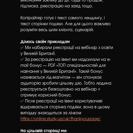
виконання заклику до дії, будь то продаж,
підписка, реєстрацію на захід тощо.
Копірайтер готує і текст самого лендингу, і
текст сторінки подяки. Але для цього важливо
розуміти весь шлях клієнта, сценарій.
Ділюсь своїм прикладом
✅ Ми набирали реєстрації на вебінар з освіти
у Великій Британії.
✅ За реєстрацію на івент ми надсилали на e-
mail бонус — PDF «ТОП спеціальностей для
навчання у Великій Британії»‎. Такий бонус
називається лід-магнітом — він спонукає
аудиторію зробити цільову дію. Тобто людина
реєструється безкоштовно на вебінар +
отримує корисний бонус.
✅ Після реєстрації на івент користувачеві
відкривається сторінка подяки, вона в цьому
випадку знаходиться за лінком
https://online.study.ua/uk/thankyoupage/
На цільовій сторінці ми: