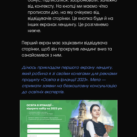
бонус, підписатися, забронювати, залежно
від контексту. На кнопці ми маємо чітко
прописати дію, на яку очікуємо від
відвідувачів сторінки. Ця кнопка буде й на
інших екранах лендингу. Це розглянемо
нижче.
Перший екран має зацікавити відвідувача
сторінки, щоб він прокрутив лендинг вниз та
ознайомився з ним.
Ділюсь прикладом першого екрану лендигу,
який робила я зі своїми колегами для реклами
продукту «Освіта в Ірландії 2023». Мета —
отримати заявки на безкоштовну консультацію
до освітніх експертів.