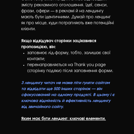
змісту рекламного оголошення. Ідеї, сенси,
фрази, офери — в рекламі й на лендингу
мають бути ідентичними. Думай про лендинг
як про місце, куди потрапляють вже потенційні
клієнти.
Якщо відвідувач сторінки зацікавився
пропозицією, він:
заповнює лід-форму, тобто, залишає свої
контакти;
перенаправляється на Thank you page
(сторінку подяки) після заповнення форми.
З лендингу читач не може піти гуляти сайтом
та відвідати ще 500 інших сторінок — він
сфокусований на одному продукті. В цьому і є
ключова відмінність й ефективність лендингу
від звичайного сайту.
Яким має бути лендинг: ключові елементи.