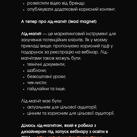
розмістити відео від бренду;
опублікувати додатковий корисний контент.
А тепер про лід-магніт (lead magnet)
Лід-магніт
— це маркетинговий інструмент для
залучення потенційних клієнтів. Як у моєму
прикладі вище: пропонуємо корисний пдф у
подарунок за реєстрацію на вебінар. Лід-
магнітами також можуть бути:
технічні документи;
шаблони;
безкоштовні уроки;
чек-листи;
гайдлайни та інше.
Лід-магніт має бути:
актуальним для цільової аудиторії;
цінним та корисним для цільової аудиторії.
Ділюсь лід-магнітом, який я робила з
дизайнером під запуск вебінару з освіти в