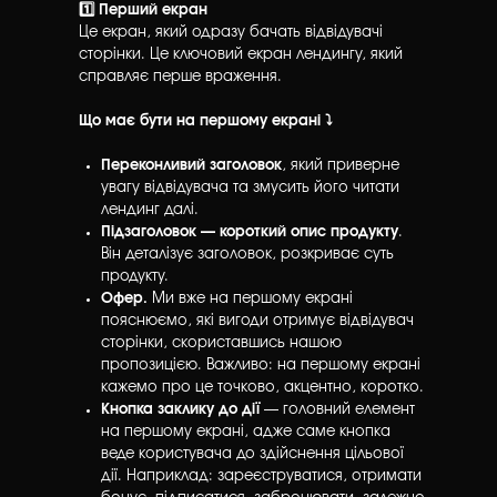
1️⃣ Перший екран
Це екран, який одразу бачать відвідувачі
сторінки. Це ключовий екран лендингу, який
справляє перше враження.
Що має бути на першому екрані ⤵️
Переконливий заголовок
, який приверне
увагу відвідувача та змусить його читати
лендинг далі.
Підзаголовок — короткий опис продукту
.
Він деталізує заголовок, розкриває суть
продукту.
Офер.
Ми вже на першому екрані
пояснюємо, які вигоди отримує відвідувач
сторінки, скориставшись нашою
пропозицією. Важливо: на першому екрані
кажемо про це точково, акцентно, коротко.
Кнопка заклику до дії
— головний елемент
на першому екрані, адже саме кнопка
веде користувача до здійснення цільової
дії. Наприклад: зареєструватися, отримати