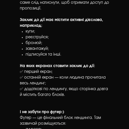
саме слід натиснути, щоб отримати доступ до
пропозиції.
Заклик до дії має містити активні дієслова,
наприклад:
купи;
реєструйся;
бронюй;
завантажуй;
підписуйся та інші.
На яких екранах ставити заклик до дії:
✅ перший екран;
✅ останній екран — коли людина прочитала
весь лендинг;
✅ додаткові по лендингу, якщо сторінка довга
й містить багато блоків.
І не забути про футер:)
Футер — це фінальний блок лендинга. Там
зазвичай розміщуються: