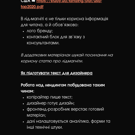
США ➡️
https://study.ua/landing/pdf/usa-
top2020.pdf
В лід-магніті є не тільки корисна інформація
для читача, а й обов’язково:
лого бренду;
контактний блок для зв’язку з
консультантами.
В додаткових матеріалах шукай посилання на
корисну статтю про лідмагніти.
Як підготувати текст для дизайнера
Робота над лендингом побудована таким
чином:
копірайтер пише текст;
дизайнер готує дизайн;
фронтенд-розробник верстає готовий
матеріал;
далі налаштовується аналітика, форми та
інші технічні штуки.