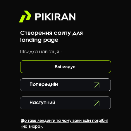
Створення сайту для
landing page
Швидка навігація :
Всі модулі
Попередній
Наступний
Що таке лендинги та чому вони всім потрібні
«на вчора».