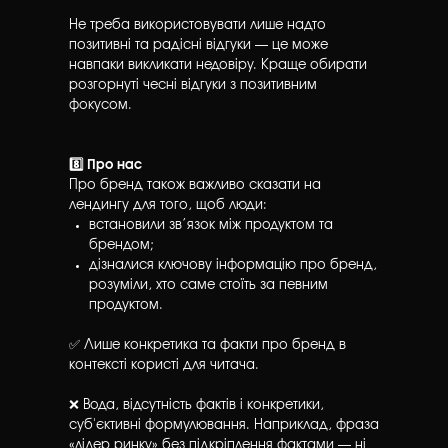
Не треба використовувати лише надто
позитивні та радісні відгуки — це може
навпаки викликати недовіру. Краще обирати
розгорнуті чесні відгуки з позитивним
фокусом.
8️⃣ Про нас
Про бренд також важливо сказати на
лендингу для того, щоб люди:
встановили зв’язок між продуктом та
брендом;
дізналися ключову інформацію про бренд,
розуміли, хто саме стоїть за певним
продуктом.
✅ Лише конкретика та факти про бренд в
контексті користі для читача.
❌ Вода, відсутність фактів і конкретики,
суб'єктивні формулювання. Наприклад, фраза
«лідер ринку» без підкріплення фактами — ні