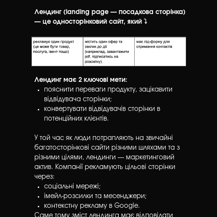
Лендинг (landing page — посадкова сторінка)
— це односторінковий сайт, який ⤵️
Лендинг має 2 ключові мети:
пояснити переваги продукту, зацікавити
відвідувача сторінки;
конвертувати відвідувачів сторінки в
потенційних клієнтів.
У той час як люди потрапляють на звичайні
багатосторінкові сайти різними шляхами та з
різними цілями, лендинги — маркетинговий
актив. Компанії рекламують цільові сторінки
через:
соціальні мережі;
імейл-розсилки та месенджери;
контекстну рекламу в Google.
Саме тому зміст лендинга має відповідати