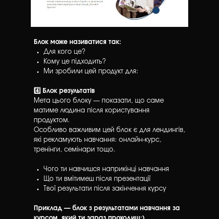
Блок може називатися так:
Для кого це?
Кому це підходить?
Ми зробили цей продукт для:
4️⃣ Блок результатів
Мета цього блоку — показати, що саме
матиме людина після користування
продуктом.
Особливо важливим цей блок є для лендингів,
які рекламують навчання: онлайн-курс,
тренінги, семінари тощо.
Чого ти навчишся наприкінці навчання
Що ти вмітимеш після презентації
Твої результати після закінчення курсу
Приклад — блок з результатами навчання за
курсом, який ти зараз проходиш:)