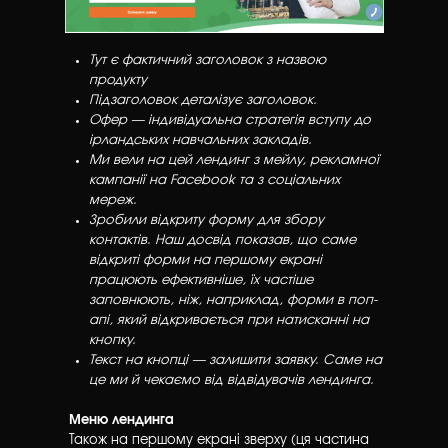
Тут є фактичний заголовок з назвою
продукту
Підзаголовок деталізує заголовок.
Офер — індивідуальна стратегія вступу до
ірландських навчальних закладів.
Ми вели на цей лендинг з мейлу, рекламної
кампанії на Facebook та з соціальних
мереж.
Зробили відкриту форму для збору
контактів. Наш досвід показав, що саме
відкриті форми на першому екрані
працюють ефективніше, їх частіше
заповнюють, ніж, наприклад, форми в поп-
апі, який відкривається при натисканні на
кнопку.
Текст на кнопці — залишити заявку. Саме на
це ми й чекаємо від відвідувачів лендинга.
Меню лендинга
Також на першому екрані зверху (ця частина