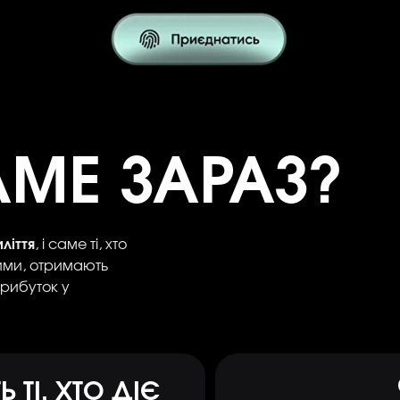
МЕ ЗАРАЗ?
ліття
, і саме ті, хто
ими, отримають
рибуток у
 ТІ, ХТО ДІЄ