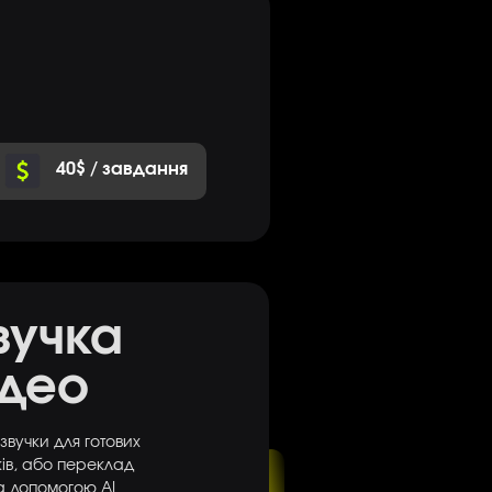
40$ / завдання
вучка
ідео
звучки для готових
ків, або переклад
а допомогою АІ