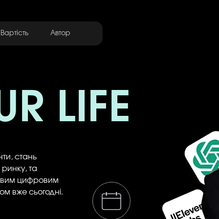
Вартість
Автор
R LIFE
ти, стань
ринку, та
новим цифровим
ом вже сьогодні.