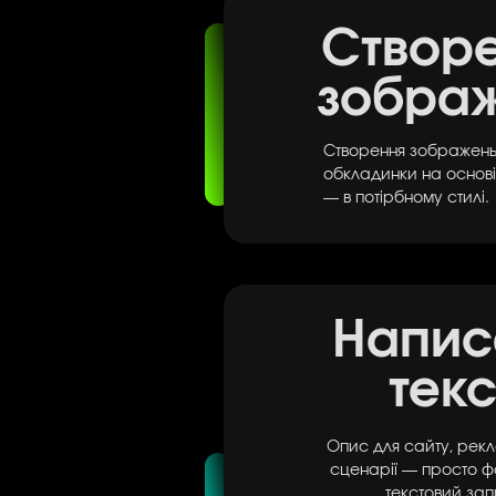
Створ
зобра
Створення зображень,
обкладинки на основі
— в потірбному стилі.
Напис
текс
Опис для сайту, рекл
сценарії — просто ф
текстовий запи