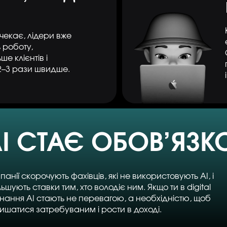
 чекає, лідери вже
 роботу,
е клієнтів і
2–3 рази швидше.
I СТАЄ ОБОВ’ЯЗ
панії скорочують фахівців, які не використовують AI, і
льшують ставки тим, хто володіє ним. Якщо ти в digital
нання AI стають не перевагою, а необхідністю, щоб
ишатися затребуваним і рости в доході.