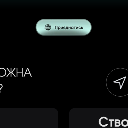
МОЖНА
?
І
Ств