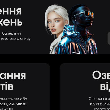
ення
жень
 банерів чи
 текстового опису
ання
Оз
тів
в
Створення о
амні тексти або
відео роли
ормуючи чіткий
голосу з
т до ШІ.