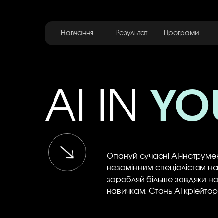
Навчання
Результат
Програми
AI IN
YOU
Опануй сучасні AI-інструмен
незамінним спеціалістом на 
заробляй більше завдяки 
навичкам. Стань АІ кріейтор