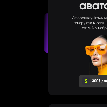
ават
Створення унікальни
генеруючи їх зовнішн
стиль їх у ней
300$ / 