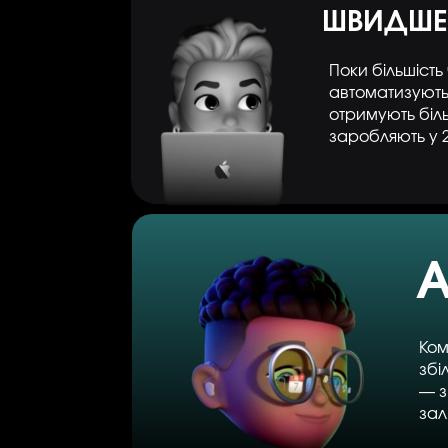
ШВИДШЕ
Поки більшість
автоматизують
отримують більш
заробляють у 
A
Ком
збі
— з
зал