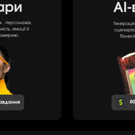
ари
АІ-
х , персонажів,
Генерація
ість, емоції й
сценарію
ромережі.
бізнесі
8
завдання